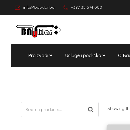
info@bauklar.ba
+387 35 574 000
Proizvodi
Usluge i podrška
O Bau
Search
Showing the 
for: