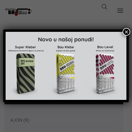
×
Search
for:
Kategorije proizvoda
AJON
(8)