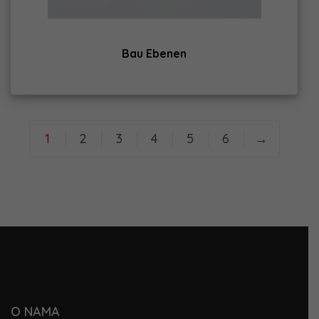
Bau Ebenen
1
2
3
4
5
6
→
O NAMA