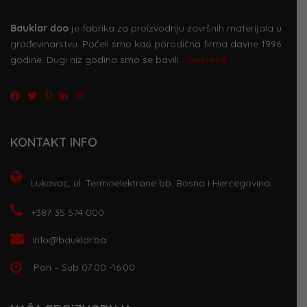
Bauklar doo
je fabrika za proizvodnju završnih materijala u
građevinarstvu. Počeli smo kao porodična firma davne 1996
godine. Dugi niz godina smo se bavili…
opširnije
KONTAKT INFO
Lukavac, ul. Termoelektrane bb. Bosna i Hercegovina
+387 35 574 000
info@bauklar.ba
Pon – Sub 07:00 -16:00