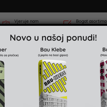
Vjeruje nam
Bogat asortima
preko 100,000 Kupaca
preko 100 različitih
klaru
Projekti & Reference
Prodajna mjesta
roducts were found matching your selection.