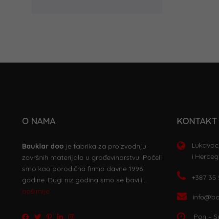
O NAMA
KONTAKT 
Lukavac,
Bauklar doo
je fabrika za proizvodnju
i Herceg
završnih materijala u građevinarstvu. Počeli
smo kao porodična firma davne 1996
+387 35
godine. Dugi niz godina smo se bavili…
opširnije
info@ba
Pon – S