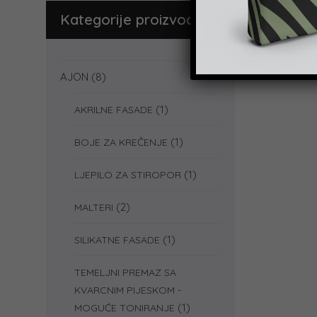
Kategorije proizvoda
AJON
(8)
(1)
AKRILNE FASADE
(1)
BOJE ZA KREČENJE
(1)
LJEPILO ZA STIROPOR
(2)
MALTERI
(1)
SILIKATNE FASADE
TEMELJNI PREMAZ SA
KVARCNIM PIJESKOM -
(1)
MOGUĆE TONIRANJE