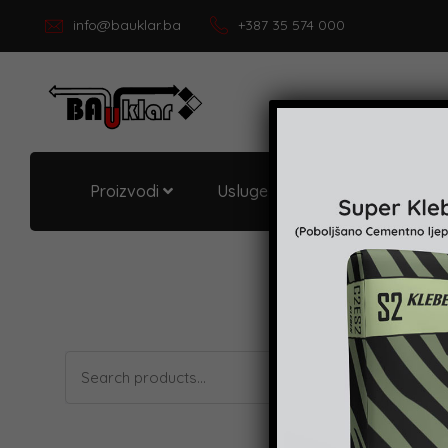
info@bauklar.ba
+387 35 574 000
Proizvodi
Usluge i podrška
O Bau
Search
No p
for: