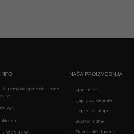
INFO
NAŠA PROIZVODNJA
 ul. Termoelektrane bb. Bosna
Ajon Malteri
ovina
Ljepila za keramiku
 574 000
Ljepila za stiropor
uklar.ba
Bauklar malteri
Tiger akrilne fasade
ub 07:00 -16:00