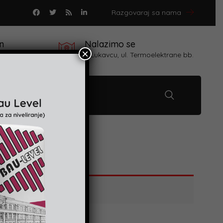
Razgovaraj sa nama
n
Nalazimo se
×
 proizvoda
u Lukavcu, ul. Termoelektrane bb.
Kontakt