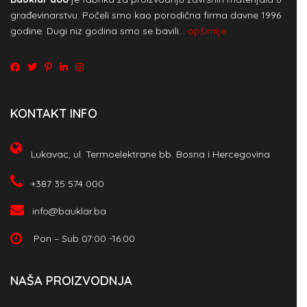
građevinarstvu. Počeli smo kao porodična firma davne 1996
godine. Dugi niz godina smo se bavili…
opširnije
KONTAKT INFO
Lukavac, ul. Termoelektrane bb. Bosna i Hercegovina
+387 35 574 000
info@bauklar.ba
Pon – Sub 07:00 -16:00
NAŠA PROIZVODNJA