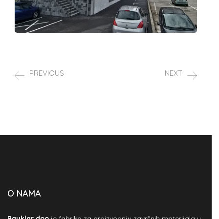
PREVIOUS
NEXT
O NAMA
Bauklar doo
je fabrika za proizvodnju završnih materijala u