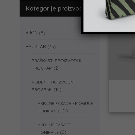
Kategorije proizvoda
AJON
(8)
BAUKLAR
(33)
PRAŠKASTI PROIZVODNI
(21)
PROGRAM
VODENI PROIZVODNI
(12)
PROGRAM
AKRILNE FASADE - MOGUĆE
(1)
TONIRANJE
AKRILNE FASADE -
(0)
TONIRANE