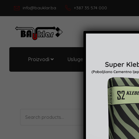
info@bauklar.ba
+387 35 574 000
Proizvodi
Usluge i podrška
O Bau
Search
Showing the 
for: