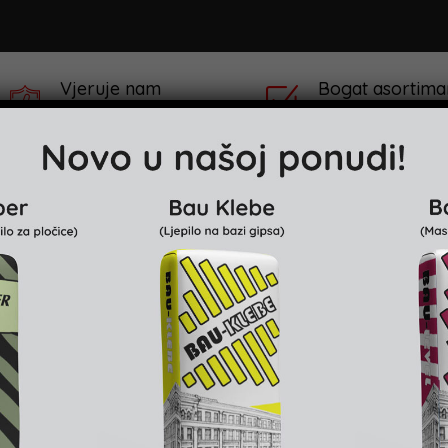
Vjeruje nam
Bogat asortima
preko 100,000 Kupaca
preko 100 različitih
klaru
Projekti & Reference
Prodajna mjesta
single result