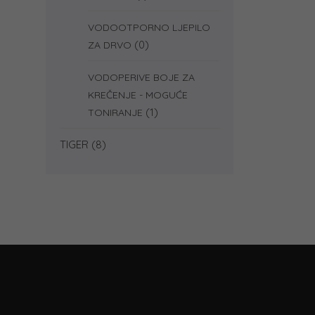
VODOOTPORNO LJEPILO
(0)
ZA DRVO
VODOPERIVE BOJE ZA
KREČENJE - MOGUĆE
(1)
TONIRANJE
TIGER
(8)