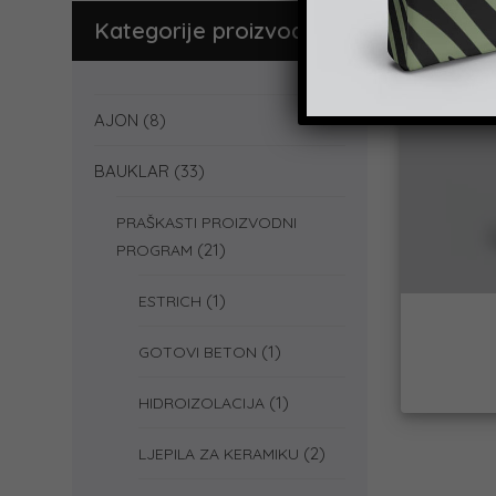
Kategorije proizvoda
AJON
(8)
BAUKLAR
(33)
PRAŠKASTI PROIZVODNI
(21)
PROGRAM
(1)
ESTRICH
(1)
GOTOVI BETON
(1)
HIDROIZOLACIJA
(2)
LJEPILA ZA KERAMIKU