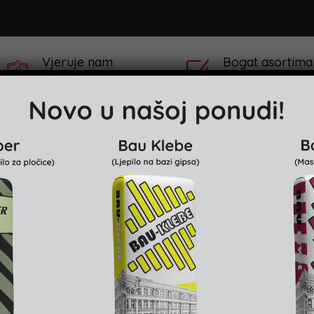
Vjeruje nam
Bogat asortima
preko 100,000 Kupaca
preko 100 različitih
klaru
Projekti & Reference
Prodajna mjesta
single result