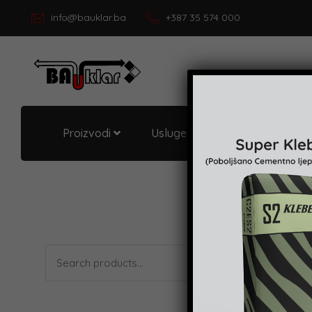
info@bauklar.ba
+387 35 574 000
Proizvodi
Usluge i podrška
O Bau
Search
Showing the 
for: