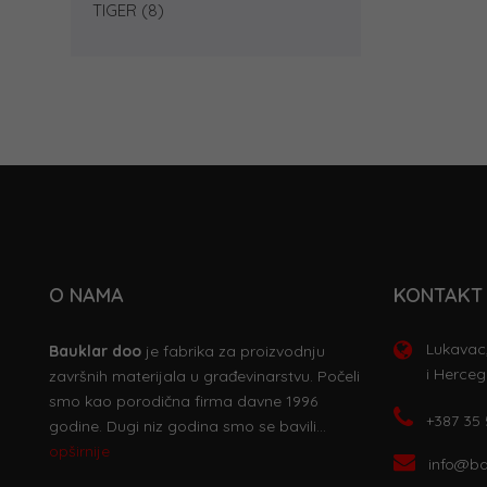
TIGER
(8)
O NAMA
KONTAKT 
Lukavac,
Bauklar doo
je fabrika za proizvodnju
i Herceg
završnih materijala u građevinarstvu. Počeli
smo kao porodična firma davne 1996
+387 35
godine. Dugi niz godina smo se bavili…
opširnije
info@ba