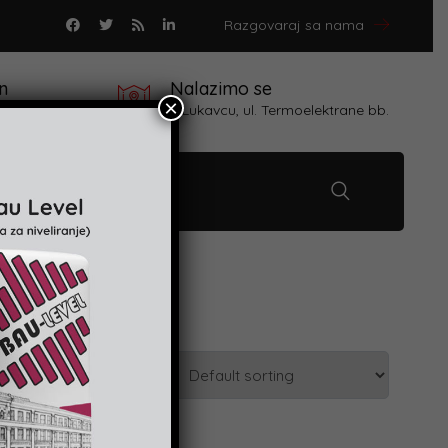
Razgovaraj sa nama
n
Nalazimo se
×
 proizvoda
u Lukavcu, ul. Termoelektrane bb.
Kontakt